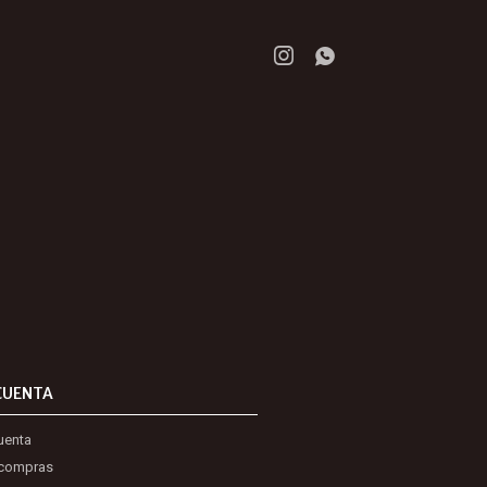


CUENTA
uenta
 compras