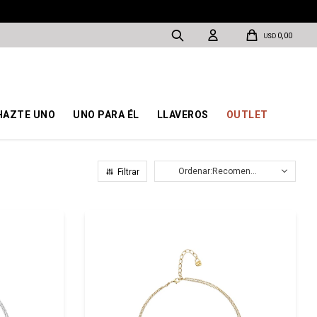
0,00
USD
HAZTE UNO
UNO PARA ÉL
LLAVEROS
OUTLET
Recomendados