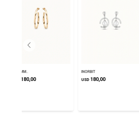
OHMMM..
INORBIT
180,00
180,00
USD
USD