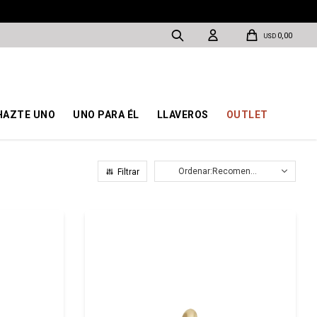
0,00
USD
HAZTE UNO
UNO PARA ÉL
LLAVEROS
OUTLET
Recomendados