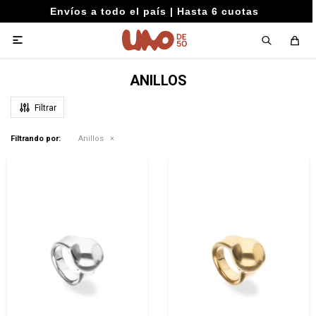
Envíos a todo el país | Hasta 6 cuotas

ANILLOS
Filtrando por:
Anillos