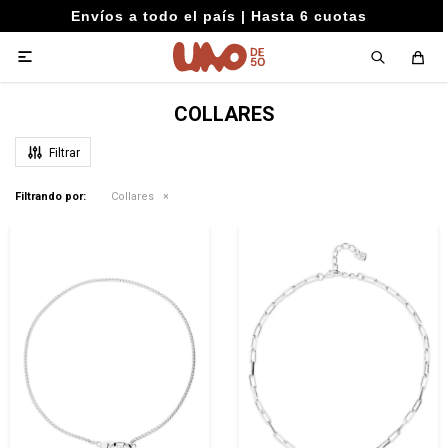
Envíos a todo el país | Hasta 6 cuotas

COLLARES
Filtrando por:
Collares