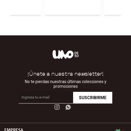
0,00
¡Únete a nuestra newsletter!
No te pierdas nuestras últimas colecciones y
promociones
SUSCRIBIRME


EMPRESA