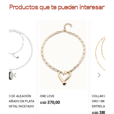
Productos que te pueden interesar
 LARGO DE ALEACIÓN
ONE LOVE
COLLAR LARG
ALES BAÑADO EN PLATA
ORO 18K CON
370,00
USD
CON CRISTAL FACETADO
ENTRELAZADO
380,00
USD