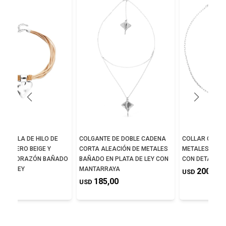
 MEZCLA DE HILO DE
COLGANTE DE DOBLE CADENA
COLLAR CORTO
ON CUERO BEIGE Y
CORTA ALEACIÓN DE METALES
METALES BAÑA
E DE CORAZÓN BAÑADO
BAÑADO EN PLATA DE LEY CON
CON DETALLE 
A DE LEY
MANTARRAYA
200,00
USD
5,00
185,00
USD