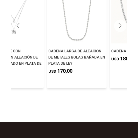
 DOBLE CON
CADENA LARGA DE ALEACIÓN
CADENA 8
SAS EN ALEACIÓN DE
DE METALES BOLAS BAÑADA EN
180,00
USD
S BAÑADO EN PLATA DE
PLATA DE LEY
170,00
USD
5,00