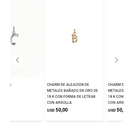
NA C´S
CHARM DE ALEACION DE
CHARM DE ALE
METALES BAÑADO EN ORO DE
METALES BAÑA
,00
18 K CON FORMA DE LETRAB
18 K CON FORM
CON ARGOLLA
CON ARGOLLA
50,00
50,00
USD
USD