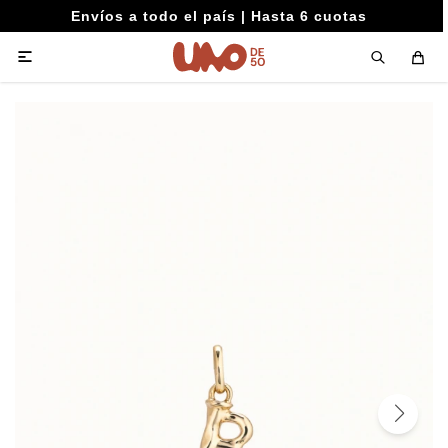
Envíos a todo el país | Hasta 6 cuotas
