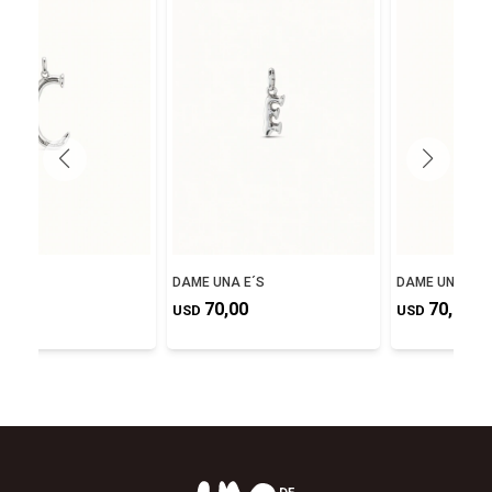
NA C
DAME UNA E´S
DAME UNA D´S
0,00
70,00
70,00
USD
USD