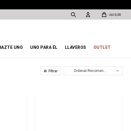
0,00
USD
HAZTE UNO
UNO PARA ÉL
LLAVEROS
OUTLET
Recomendados