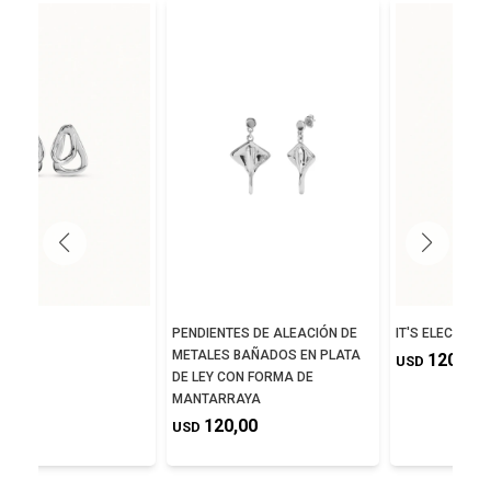
TED
PENDIENTES DE ALEACIÓN DE
IT'S ELECTRIFY
METALES BAÑADOS EN PLATA
5,00
120,00
USD
DE LEY CON FORMA DE
MANTARRAYA
120,00
USD