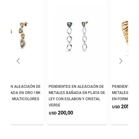
NTES EN ALEACIAÓN DE
PENDIENTES EN ALEACIAÓN DE
PENDIENTES A
S BAÑADA EN ORO 18K
METALES BAÑADA EN PLATA DE
METALES BAÑA
STALES MULTICOLORES
LEY CON ESLABON Y CRISTAL
EN FORMA DE 
VERDE
0,00
205,00
USD
200,00
USD