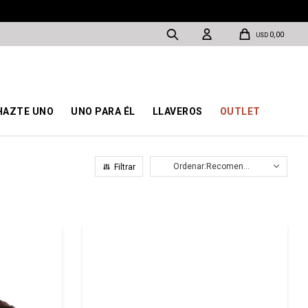
0,00
USD
HAZTE UNO
UNO PARA ÉL
LLAVEROS
OUTLET
Recomendados