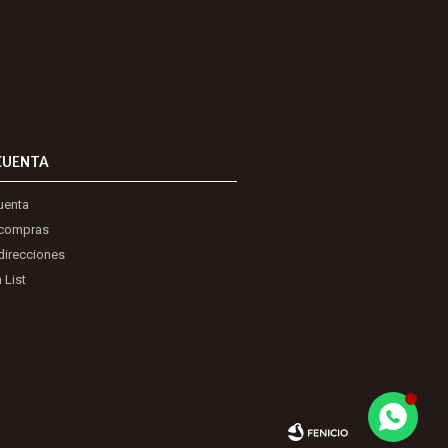
CUENTA
uenta
 compras
direcciones
 List