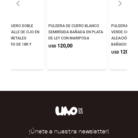
A DE CUERO DOBLE
PULSERA DE CUERO BLANCO
PULSERA DE C
ON DETALLE DE OJO EN
SEMIRÍGIDA BAÑADA EN PLATA
VERDE CON DE
ÓN DE METALES
DE LEY CON MARIPOSA
ALEACIÓN DE 
 EN ORO DE 18K Y
BAÑADO EN PL
120,00
USD
L
120,00
USD
5,00
¡Únete a nuestra newsletter!