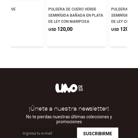
DE NIEVE
PULSERA DE CUERO VERDE
PULSERA DE C
SEMIRÍGIDA BAÑADA EN PLATA
SEMIRÍGIDA B
5,00
DE LEY CON MARIPOSA
DE LEY CON M
120,00
120,00
USD
USD
¡Únete a nuestra newsletter!
No te pierdas nuestras últimas colecciones y
promociones
SUSCRIBIRME