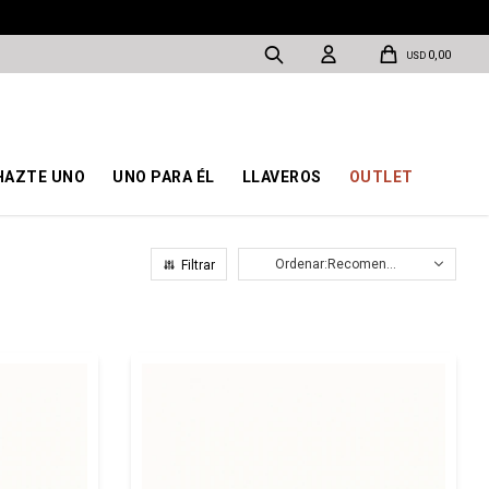
0,00
USD
HAZTE UNO
UNO PARA ÉL
LLAVEROS
OUTLET
Recomendados