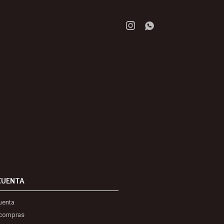


CUENTA
uenta
 compras