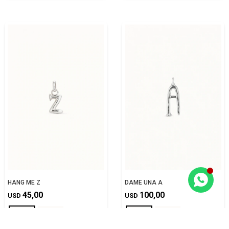
HANG ME Z
DAME UNA A
45,00
100,00
USD
USD