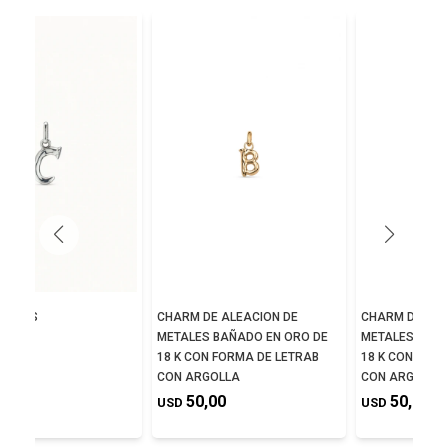
NA C´S
CHARM DE ALEACION DE
CHARM DE ALE
METALES BAÑADO EN ORO DE
METALES BAÑA
,00
18 K CON FORMA DE LETRAB
18 K CON FORM
CON ARGOLLA
CON ARGOLLA
50,00
50,00
USD
USD