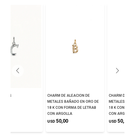
NA C´S
CHARM DE ALEACION DE
CHARM DE ALE
METALES BAÑADO EN ORO DE
METALES BAÑA
,00
18 K CON FORMA DE LETRAB
18 K CON FORM
CON ARGOLLA
CON ARGOLLA
50,00
50,00
USD
USD