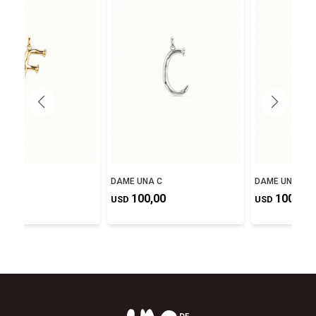
NA F
DAME UNA C
DAME UNA B
5,00
100,00
100,00
USD
USD