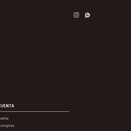


CUENTA
uenta
 compras