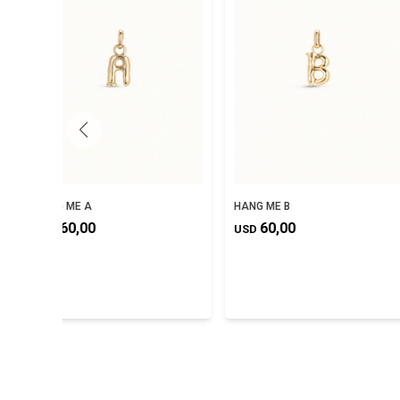
HANG ME A
HANG ME B
8
60,00
60,00
USD
USD