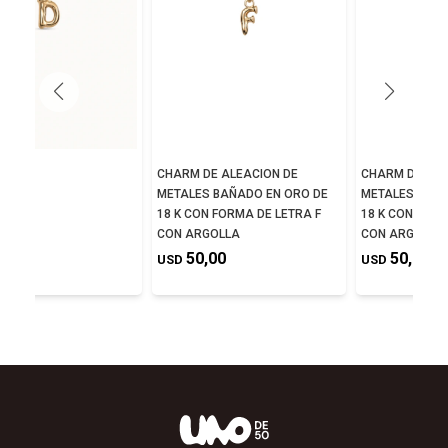
E D
CHARM DE ALEACION DE
CHARM DE ALE
METALES BAÑADO EN ORO DE
METALES BAÑA
,00
18 K CON FORMA DE LETRA F
18 K CON FORM
CON ARGOLLA
CON ARGOLLA
50,00
50,00
USD
USD