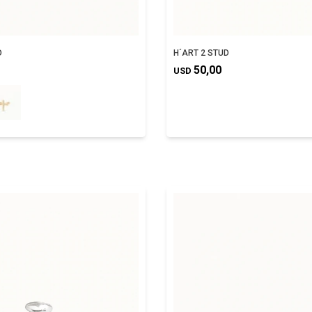
D
H´ART 2 STUD
50,00
USD