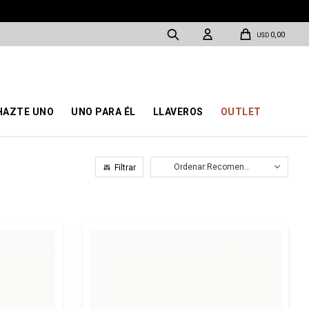
0,00
USD
HAZTE UNO
UNO PARA ÉL
LLAVEROS
OUTLET
Recomendados