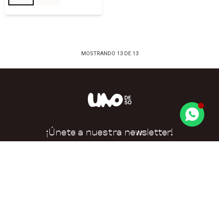
MOSTRANDO
13
DE
13
¡Únete a nuestra newsletter!
No te pierdas nuestras últimas colecciones y
promociones
SUSCRIBIRME

