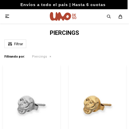
Envíos a todo el país | Hasta 6 cuotas

PIERCINGS
Filtrando por:
Piercings