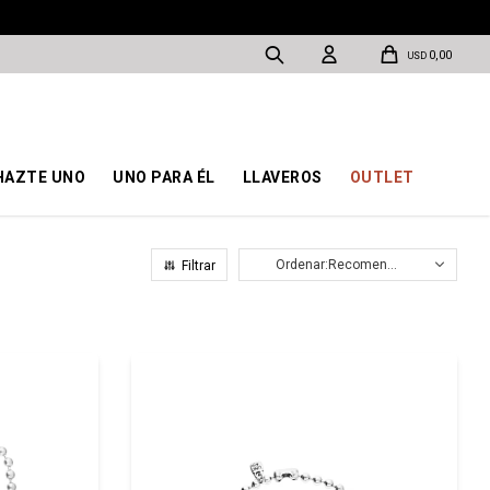
0,00
USD
HAZTE UNO
UNO PARA ÉL
LLAVEROS
OUTLET
Recomendados