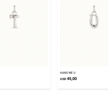
HANG ME U
45,00
USD