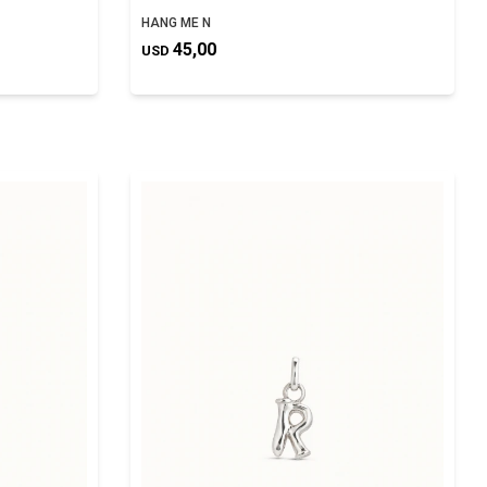
HANG ME N
45,00
USD