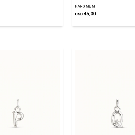
HANG ME M
45,00
USD