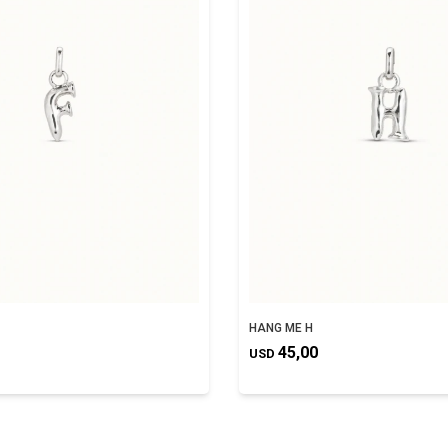
HANG ME H
45,00
USD