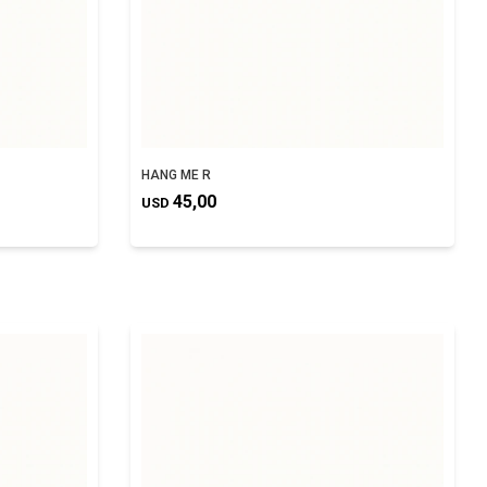
HANG ME R
45,00
USD