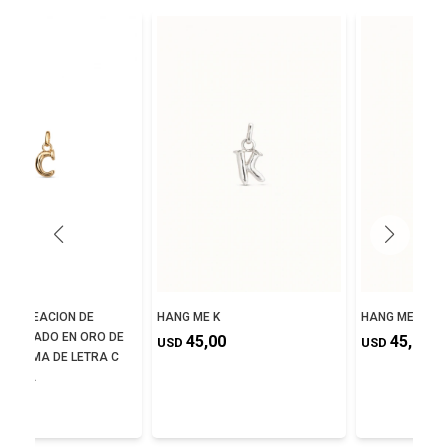
DE ALEACION DE
HANG ME K
HANG ME J
S BAÑADO EN ORO DE
45,00
45,00
USD
USD
N FORMA DE LETRA C
GOLLA
,00