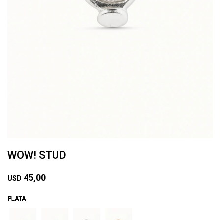
WOW! STUD
45,00
USD
PLATA
PLATA
PLATA