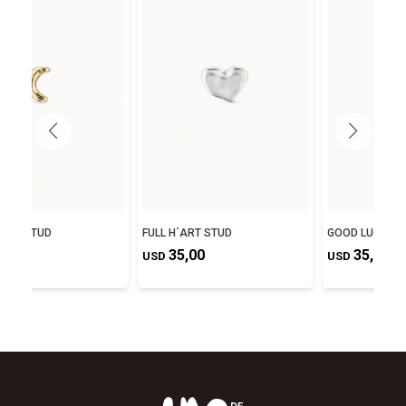
S UP STUD
FULL H´ART STUD
GOOD LUCK ST
,00
35,00
35,00
USD
USD