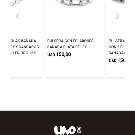
A DE BOLAS BAÑADA
PULSERA CON ESLABONES
PULSERA CUE
A DE LEY Y CANDADO Y
BAÑADA PLATA DE LEY
CON 2 CIRCUN
 BAÑADO EN ORO 18K
BAÑADAS EN P
150,00
USD
5,00
150,00
USD