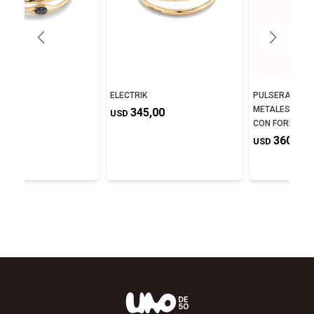
NE
ELECTRIK
PULSERA DE A
METALES BAÑA
5,00
345,00
USD
CON FORMA DE
360,00
USD