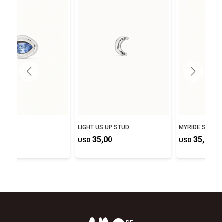
STUD
LIGHT US UP STUD
MYRIDE STUD
,00
35,00
35,00
USD
USD