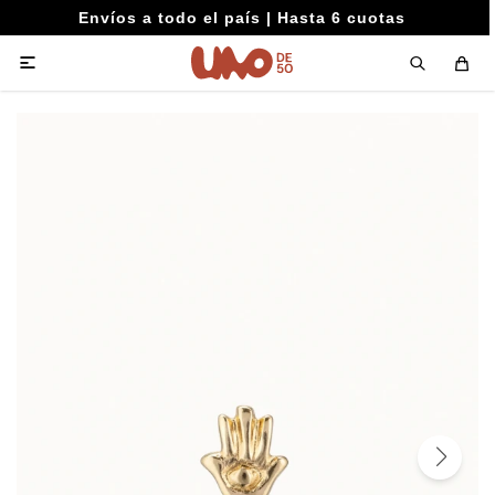
Envíos a todo el país | Hasta 6 cuotas
