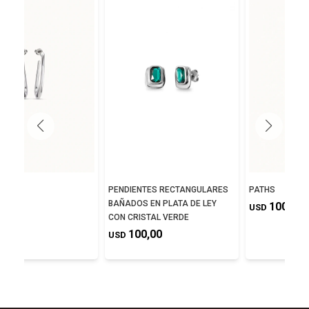
ITAS?
PENDIENTES RECTANGULARES
PATHS
BAÑADOS EN PLATA DE LEY
0,00
100,00
USD
CON CRISTAL VERDE
100,00
USD