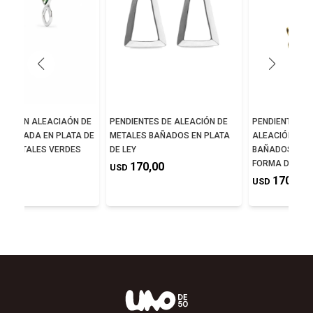
NTES EN ALEACIAÓN DE
PENDIENTES DE ALEACIÓN DE
PENDIENTES L
S BAÑADA EN PLATA DE
METALES BAÑADOS EN PLATA
ALEACIÓN DE 
N CRISTALES VERDES
DE LEY
BAÑADOS EN O
FORMA DE MA
0,00
170,00
USD
170,00
USD