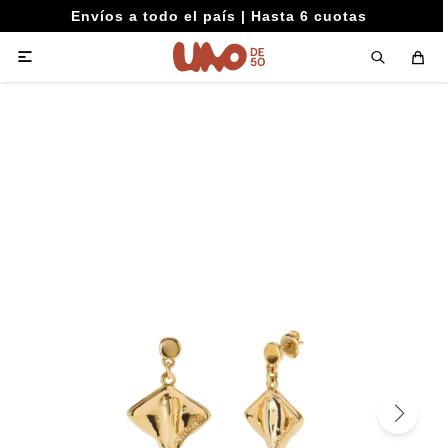
Envíos a todo el país | Hasta 6 cuotas
