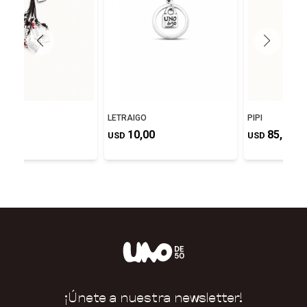
LETRAIGO
PIPI
,00
10,00
85,00
USD
USD
¡Únete a nuestra newsletter!