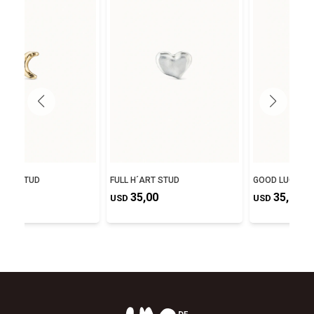
S UP STUD
FULL H´ART STUD
GOOD LUCK ST
,00
35,00
35,00
USD
USD