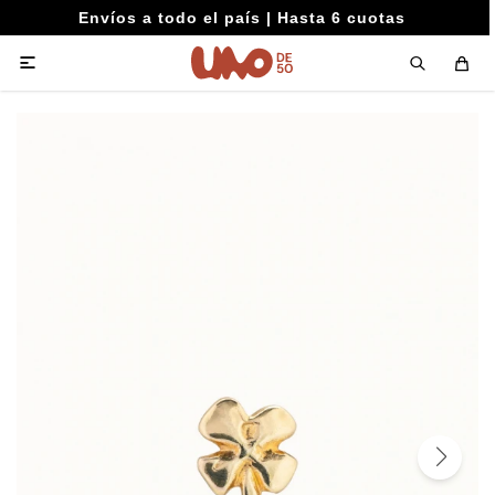
Envíos a todo el país | Hasta 6 cuotas
