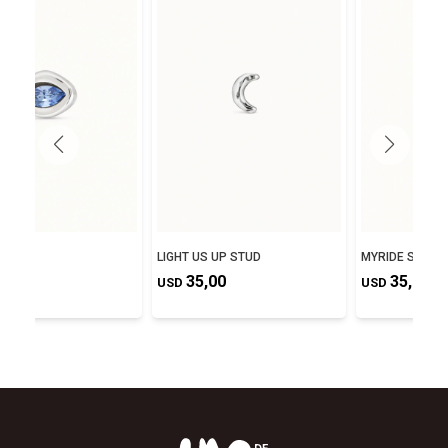
STUD
LIGHT US UP STUD
MYRIDE STUD
,00
35,00
35,00
USD
USD