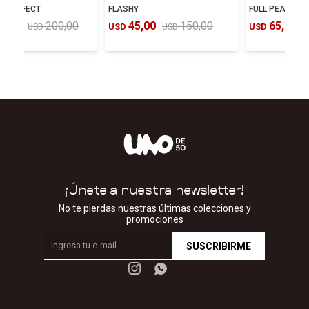
LY EFFECT
FLASHY
FULL PEARLM
0,00
200,00
45,00
150,00
65,00
USD
USD
USD
USD
U
¡Únete a nuestra newsletter!
No te pierdas nuestras últimas colecciones y
promociones
SUSCRIBIRME

