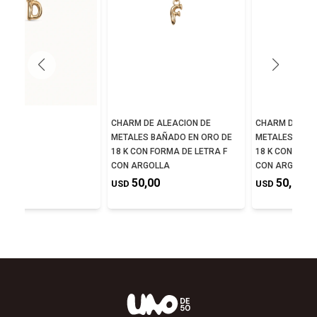
E D
CHARM DE ALEACION DE
CHARM DE ALE
METALES BAÑADO EN ORO DE
METALES BAÑA
,00
18 K CON FORMA DE LETRA F
18 K CON FORM
CON ARGOLLA
CON ARGOLLA
50,00
50,00
USD
USD