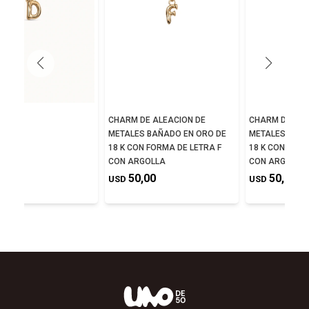
E D
CHARM DE ALEACION DE
CHARM DE ALE
METALES BAÑADO EN ORO DE
METALES BAÑA
,00
18 K CON FORMA DE LETRA F
18 K CON FORM
CON ARGOLLA
CON ARGOLLA
50,00
50,00
USD
USD