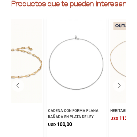
Productos que te pueden interesar
 9
CADENA CON FORMA PLANA
HERITAGE
BAÑADA EN PLATA DE LEY
0,00
112,00
USD
100,00
USD