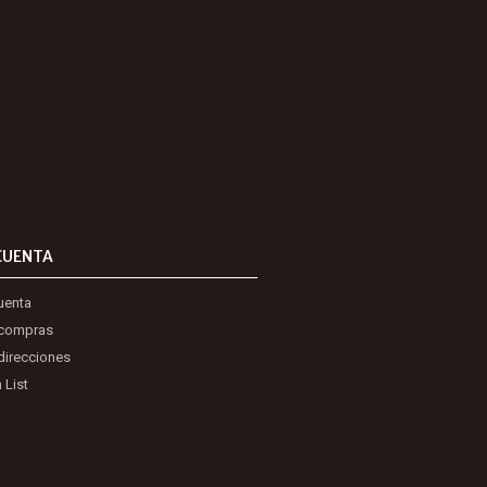
CUENTA
uenta
 compras
direcciones
 List