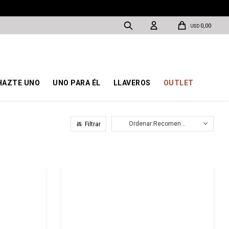
0,00
USD
HAZTE UNO
UNO PARA ÉL
LLAVEROS
OUTLET
Recomendados