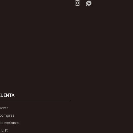


CUENTA
uenta
 compras
direcciones
 List