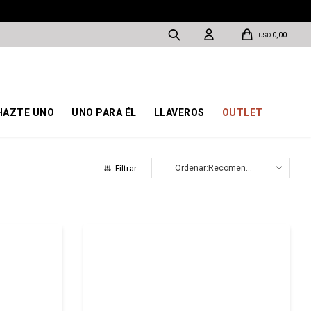
0,00
USD
HAZTE UNO
UNO PARA ÉL
LLAVEROS
OUTLET
Recomendados