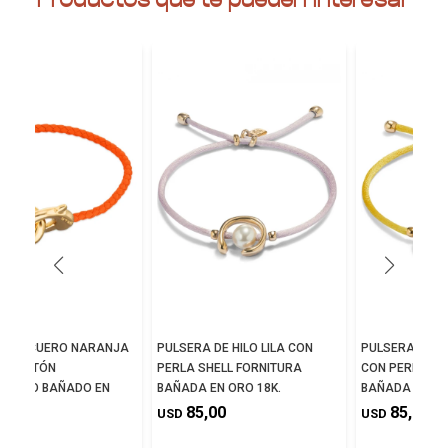
A DE CUERO NARANJA
PULSERA DE HILO LILA CON
PULSERA DE H
OSQUETÓN
PERLA SHELL FORNITURA
CON PERLA SH
AZADO BAÑADO EN
BAÑADA EN ORO 18K.
BAÑADA EN OR
K
85,00
85,00
USD
USD
0,00