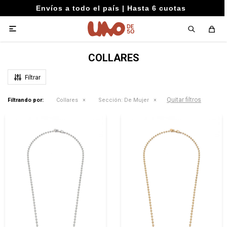
Envíos a todo el país | Hasta 6 cuotas

COLLARES
Quitar filtros
Filtrando por:
Collares
Sección:
De Mujer