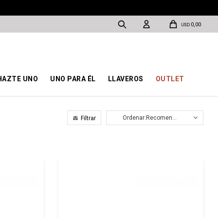
0,00
USD
HAZTE UNO
UNO PARA ÉL
LLAVEROS
OUTLET
Recomendados