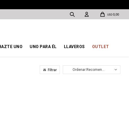
0,00
USD
HAZTE UNO
UNO PARA ÉL
LLAVEROS
OUTLET
Recomendados